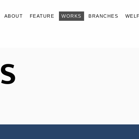
ABOUT
FEATURE
WORKS
BRANCHES
WEL
ABOUT
S
FEATURE
WORKS
BRANCHES
WELFARE
NEWS
CONTACT