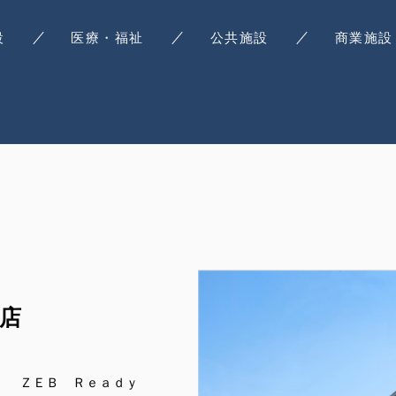
設
医療・福祉
公共施設
商業施設
支店
ＺＥＢ Ｒｅａｄｙ