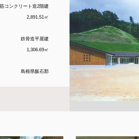
筋コンクリート造2階建
2,891.51㎡
鉄骨造平屋建
1,306.69㎡
島根県飯石郡