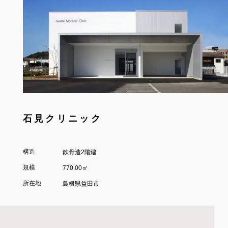
石見クリニック
構造
鉄骨造2階建
規模
770.00㎡
所在地
島根県益田市