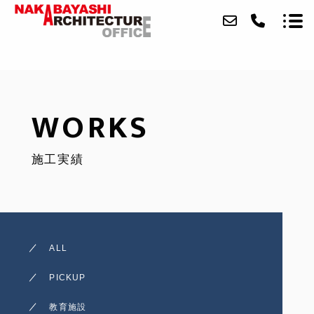
ABOUT
WORKS
FEATURE
施工実績
WORKS
BRANCHES
WELFARE
ALL
NEWS
PICKUP
CONTACT
教育施設