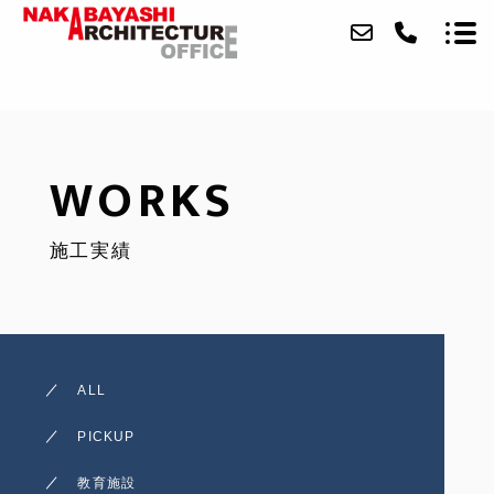
ABOUT
WORKS
FEATURE
施工実績
WORKS
BRANCHES
WELFARE
ALL
NEWS
PICKUP
CONTACT
教育施設