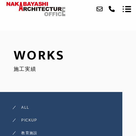
ABOUT
WORKS
FEATURE
施工実績
WORKS
BRANCHES
WELFARE
ALL
NEWS
PICKUP
CONTACT
教育施設